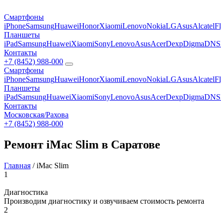
Смартфоны
iPhone
Samsung
Huawei
Honor
Xiaomi
Lenovo
Nokia
LG
Asus
Alcatel
F
Планшеты
iPad
Samsung
Huawei
Xiaomi
Sony
Lenovo
Asus
Acer
Dexp
Digma
DNS
Контакты
+7 (8452) 988-000
Смартфоны
iPhone
Samsung
Huawei
Honor
Xiaomi
Lenovo
Nokia
LG
Asus
Alcatel
F
Планшеты
iPad
Samsung
Huawei
Xiaomi
Sony
Lenovo
Asus
Acer
Dexp
Digma
DNS
Контакты
Московская/Рахова
+7 (8452) 988-000
Ремонт iMac Slim в Саратове
Главная
/
iMac Slim
1
Диагностика
Производим диагностику и озвучиваем стоимость ремонта
2