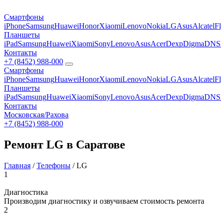
Смартфоны
iPhone
Samsung
Huawei
Honor
Xiaomi
Lenovo
Nokia
LG
Asus
Alcatel
F
Планшеты
iPad
Samsung
Huawei
Xiaomi
Sony
Lenovo
Asus
Acer
Dexp
Digma
DNS
Контакты
+7 (8452) 988-000
Смартфоны
iPhone
Samsung
Huawei
Honor
Xiaomi
Lenovo
Nokia
LG
Asus
Alcatel
F
Планшеты
iPad
Samsung
Huawei
Xiaomi
Sony
Lenovo
Asus
Acer
Dexp
Digma
DNS
Контакты
Московская/Рахова
+7 (8452) 988-000
Ремонт LG в Саратове
Главная
/
Телефоны
/
LG
1
Диагностика
Производим диагностику и озвучиваем стоимость ремонта
2