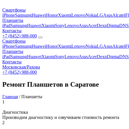
Смартфоны
iPhone
Samsung
Huawei
Honor
Xiaomi
Lenovo
Nokia
LG
Asus
Alcatel
F
Планшеты
iPad
Samsung
Huawei
Xiaomi
Sony
Lenovo
Asus
Acer
Dexp
Digma
DNS
Контакты
+7 (8452) 988-000
Смартфоны
iPhone
Samsung
Huawei
Honor
Xiaomi
Lenovo
Nokia
LG
Asus
Alcatel
F
Планшеты
iPad
Samsung
Huawei
Xiaomi
Sony
Lenovo
Asus
Acer
Dexp
Digma
DNS
Контакты
Московская/Рахова
+7 (8452) 988-000
Ремонт Планшетов в Саратове
Главная
/
Планшеты
1
Диагностика
Производим диагностику и озвучиваем стоимость ремонта
2