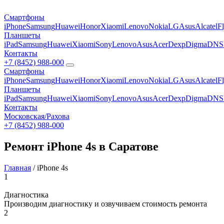
Смартфоны
iPhone
Samsung
Huawei
Honor
Xiaomi
Lenovo
Nokia
LG
Asus
Alcatel
F
Планшеты
iPad
Samsung
Huawei
Xiaomi
Sony
Lenovo
Asus
Acer
Dexp
Digma
DNS
Контакты
+7 (8452) 988-000
Смартфоны
iPhone
Samsung
Huawei
Honor
Xiaomi
Lenovo
Nokia
LG
Asus
Alcatel
F
Планшеты
iPad
Samsung
Huawei
Xiaomi
Sony
Lenovo
Asus
Acer
Dexp
Digma
DNS
Контакты
Московская/Рахова
+7 (8452) 988-000
Ремонт iPhone 4s в Саратове
Главная
/
iPhone 4s
1
Диагностика
Производим диагностику и озвучиваем стоимость ремонта
2