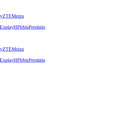
ly
ZTE
Meizu
Explay
HP
Irbis
Prestigio
ly
ZTE
Meizu
Explay
HP
Irbis
Prestigio