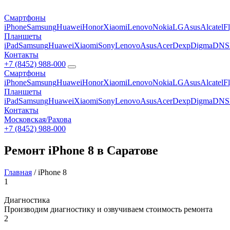
Смартфоны
iPhone
Samsung
Huawei
Honor
Xiaomi
Lenovo
Nokia
LG
Asus
Alcatel
F
Планшеты
iPad
Samsung
Huawei
Xiaomi
Sony
Lenovo
Asus
Acer
Dexp
Digma
DNS
Контакты
+7 (8452) 988-000
Смартфоны
iPhone
Samsung
Huawei
Honor
Xiaomi
Lenovo
Nokia
LG
Asus
Alcatel
F
Планшеты
iPad
Samsung
Huawei
Xiaomi
Sony
Lenovo
Asus
Acer
Dexp
Digma
DNS
Контакты
Московская/Рахова
+7 (8452) 988-000
Ремонт iPhone 8 в Саратове
Главная
/
iPhone 8
1
Диагностика
Производим диагностику и озвучиваем стоимость ремонта
2