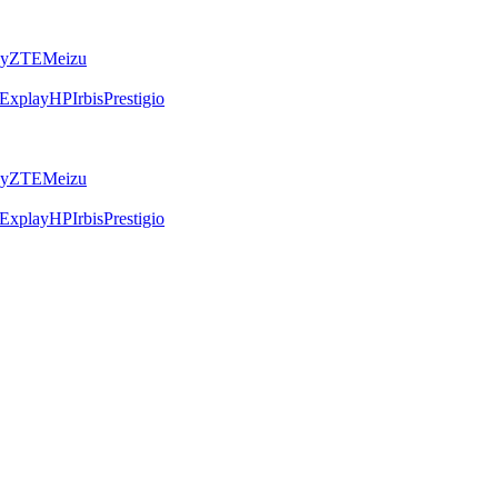
ly
ZTE
Meizu
Explay
HP
Irbis
Prestigio
ly
ZTE
Meizu
Explay
HP
Irbis
Prestigio