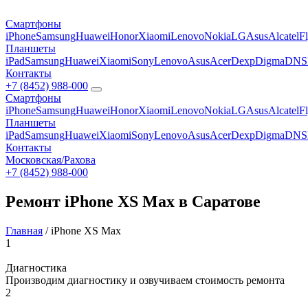
Смартфоны
iPhone
Samsung
Huawei
Honor
Xiaomi
Lenovo
Nokia
LG
Asus
Alcatel
F
Планшеты
iPad
Samsung
Huawei
Xiaomi
Sony
Lenovo
Asus
Acer
Dexp
Digma
DNS
Контакты
+7 (8452) 988-000
Смартфоны
iPhone
Samsung
Huawei
Honor
Xiaomi
Lenovo
Nokia
LG
Asus
Alcatel
F
Планшеты
iPad
Samsung
Huawei
Xiaomi
Sony
Lenovo
Asus
Acer
Dexp
Digma
DNS
Контакты
Московская/Рахова
+7 (8452) 988-000
Ремонт iPhone XS Max в Саратове
Главная
/
iPhone XS Max
1
Диагностика
Производим диагностику и озвучиваем стоимость ремонта
2