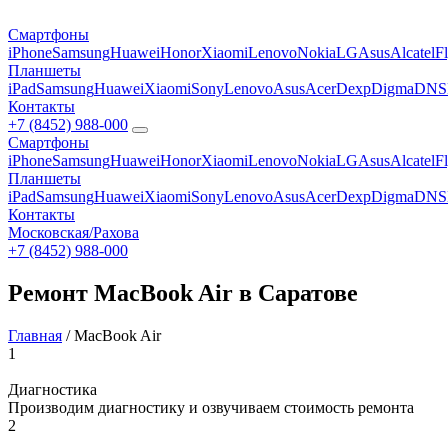
Смартфоны
iPhone
Samsung
Huawei
Honor
Xiaomi
Lenovo
Nokia
LG
Asus
Alcatel
F
Планшеты
iPad
Samsung
Huawei
Xiaomi
Sony
Lenovo
Asus
Acer
Dexp
Digma
DNS
Контакты
+7 (8452) 988-000
Смартфоны
iPhone
Samsung
Huawei
Honor
Xiaomi
Lenovo
Nokia
LG
Asus
Alcatel
F
Планшеты
iPad
Samsung
Huawei
Xiaomi
Sony
Lenovo
Asus
Acer
Dexp
Digma
DNS
Контакты
Московская/Рахова
+7 (8452) 988-000
Ремонт MacBook Air в Саратове
Главная
/
MacBook Air
1
Диагностика
Производим диагностику и озвучиваем стоимость ремонта
2