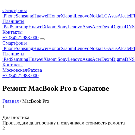
Смартфоны
iPhone
Samsung
Huawei
Honor
Xiaomi
Lenovo
Nokia
LG
Asus
Alcatel
F
Планшеты
iPad
Samsung
Huawei
Xiaomi
Sony
Lenovo
Asus
Acer
Dexp
Digma
DNS
Контакты
+7 (8452) 988-000
Смартфоны
iPhone
Samsung
Huawei
Honor
Xiaomi
Lenovo
Nokia
LG
Asus
Alcatel
F
Планшеты
iPad
Samsung
Huawei
Xiaomi
Sony
Lenovo
Asus
Acer
Dexp
Digma
DNS
Контакты
Московская/Рахова
+7 (8452) 988-000
Ремонт MacBook Pro в Саратове
Главная
/
MacBook Pro
1
Диагностика
Производим диагностику и озвучиваем стоимость ремонта
2