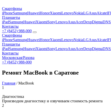
Смартфоны
iPhone
Samsung
Huawei
Honor
Xiaomi
Lenovo
Nokia
LG
Asus
Alcatel
F
Планшеты
iPad
Samsung
Huawei
Xiaomi
Sony
Lenovo
Asus
Acer
Dexp
Digma
DNS
Контакты
+7 (8452) 988-000
Смартфоны
iPhone
Samsung
Huawei
Honor
Xiaomi
Lenovo
Nokia
LG
Asus
Alcatel
F
Планшеты
iPad
Samsung
Huawei
Xiaomi
Sony
Lenovo
Asus
Acer
Dexp
Digma
DNS
Контакты
Московская/Рахова
+7 (8452) 988-000
Ремонт MacBook в Саратове
Главная
/
MacBook
1
Диагностика
Производим диагностику и озвучиваем стоимость ремонта
2