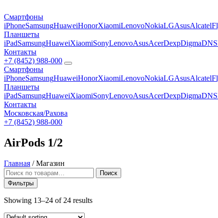
Смартфоны
iPhone
Samsung
Huawei
Honor
Xiaomi
Lenovo
Nokia
LG
Asus
Alcatel
F
Планшеты
iPad
Samsung
Huawei
Xiaomi
Sony
Lenovo
Asus
Acer
Dexp
Digma
DNS
Контакты
+7 (8452) 988-000
Смартфоны
iPhone
Samsung
Huawei
Honor
Xiaomi
Lenovo
Nokia
LG
Asus
Alcatel
F
Планшеты
iPad
Samsung
Huawei
Xiaomi
Sony
Lenovo
Asus
Acer
Dexp
Digma
DNS
Контакты
Московская/Рахова
+7 (8452) 988-000
AirPods 1/2
Главная
/
Магазин
Искать:
Поиск
Фильтры
Showing 13–24 of 24 results