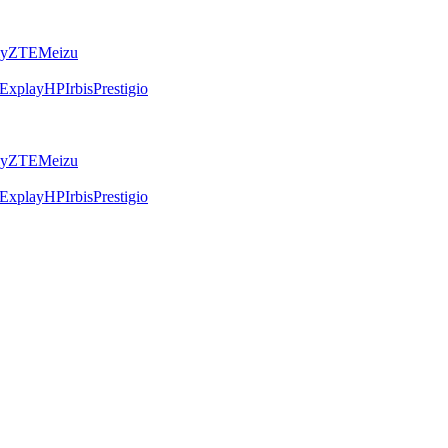
ly
ZTE
Meizu
Explay
HP
Irbis
Prestigio
ly
ZTE
Meizu
Explay
HP
Irbis
Prestigio