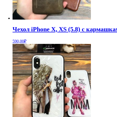
Чехол iPhone X, XS (5.8) с кармашка
590,00
₽