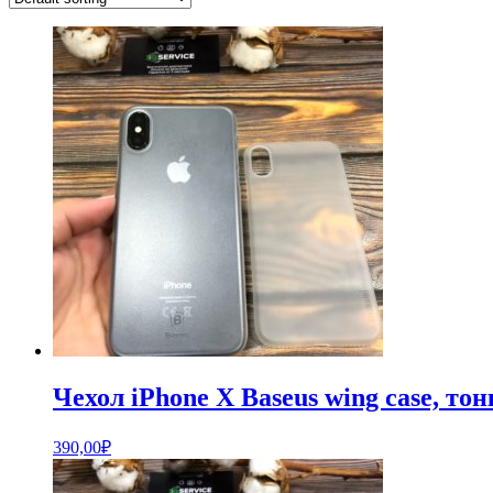
Чехол iPhone X Baseus wing case, т
390,00
₽