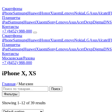
Смартфоны
iPhone
Samsung
Huawei
Honor
Xiaomi
Lenovo
Nokia
LG
Asus
Alcatel
F
Планшеты
iPad
Samsung
Huawei
Xiaomi
Sony
Lenovo
Asus
Acer
Dexp
Digma
DNS
Контакты
+7 (8452) 988-000
Смартфоны
iPhone
Samsung
Huawei
Honor
Xiaomi
Lenovo
Nokia
LG
Asus
Alcatel
F
Планшеты
iPad
Samsung
Huawei
Xiaomi
Sony
Lenovo
Asus
Acer
Dexp
Digma
DNS
Контакты
Московская/Рахова
+7 (8452) 988-000
iPhone X, XS
Главная
/
Магазин
Искать:
Поиск
Фильтры
Showing 1–12 of 39 results