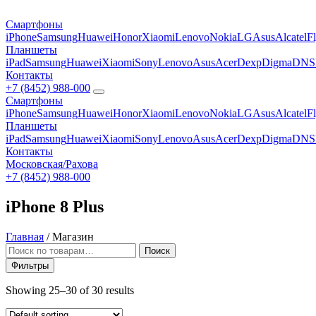
Смартфоны
iPhone
Samsung
Huawei
Honor
Xiaomi
Lenovo
Nokia
LG
Asus
Alcatel
F
Планшеты
iPad
Samsung
Huawei
Xiaomi
Sony
Lenovo
Asus
Acer
Dexp
Digma
DNS
Контакты
+7 (8452) 988-000
Смартфоны
iPhone
Samsung
Huawei
Honor
Xiaomi
Lenovo
Nokia
LG
Asus
Alcatel
F
Планшеты
iPad
Samsung
Huawei
Xiaomi
Sony
Lenovo
Asus
Acer
Dexp
Digma
DNS
Контакты
Московская/Рахова
+7 (8452) 988-000
iPhone 8 Plus
Главная
/
Магазин
Искать:
Поиск
Фильтры
Showing 25–30 of 30 results