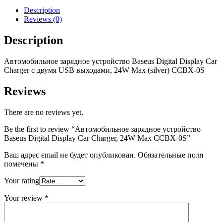
Digital
Description
Display
Reviews (0)
Car
Charger,
Description
24W
Max
Автомобильное зарядное устройство Baseus Digital Display Car
CCBX-
Charger с двумя USB выходами, 24W Max (silver) CCBX-0S
0S
quantity
Reviews
There are no reviews yet.
Be the first to review “Автомобильное зарядное устройство
Baseus Digital Display Car Charger, 24W Max CCBX-0S”
Ваш адрес email не будет опубликован.
Обязательные поля
помечены
*
Your rating
Your review
*