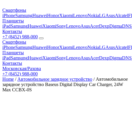
Смартфоны
iPhone
Samsung
Huawei
Honor
Xiaomi
Lenovo
Nokia
LG
Asus
Alcatel
F
Планшеты
iPad
Samsung
Huawei
Xiaomi
Sony
Lenovo
Asus
Acer
Dexp
Digma
DNS
Контакты
+7 (8452) 988-000
Смартфоны
iPhone
Samsung
Huawei
Honor
Xiaomi
Lenovo
Nokia
LG
Asus
Alcatel
F
Планшеты
iPad
Samsung
Huawei
Xiaomi
Sony
Lenovo
Asus
Acer
Dexp
Digma
DNS
Контакты
Московская/Рахова
+7 (8452) 988-000
Home
/
Автомобильное зарядное устройство
/ Автомобильное
зарядное устройство Baseus Digital Display Car Charger, 24W
Max CCBX-0S