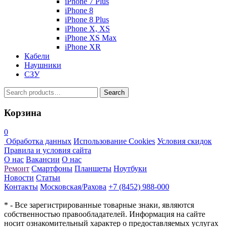
iPhone 7 Plus
iPhone 8
iPhone 8 Plus
iPhone X, XS
iPhone XS Max
iPhone XR
Кабели
Наушники
СЗУ
Search
Search
for:
Корзина
0
Обработка данных
Использование Cookies
Условия скидок
Правила и условия сайта
О нас
Вакансии
О нас
Ремонт
Смартфоны
Планшеты
Ноутбуки
Новости
Статьи
Контакты
Московская/Рахова
+7 (8452) 988-000
* - Все зарегистрированные товарные знаки, являются
собственностью правообладателей. Информация на сайте
носит ознакомительный характер о предоставляемых услугах