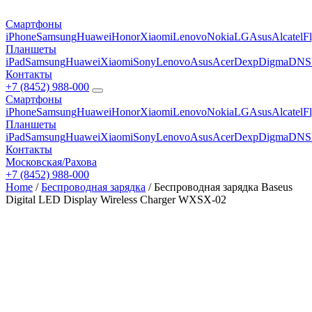
Смартфоны
iPhone
Samsung
Huawei
Honor
Xiaomi
Lenovo
Nokia
LG
Asus
Alcatel
F
Планшеты
iPad
Samsung
Huawei
Xiaomi
Sony
Lenovo
Asus
Acer
Dexp
Digma
DNS
Контакты
+7 (8452) 988-000
Смартфоны
iPhone
Samsung
Huawei
Honor
Xiaomi
Lenovo
Nokia
LG
Asus
Alcatel
F
Планшеты
iPad
Samsung
Huawei
Xiaomi
Sony
Lenovo
Asus
Acer
Dexp
Digma
DNS
Контакты
Московская/Рахова
+7 (8452) 988-000
Home
/
Беспроводная зарядка
/ Беспроводная зарядка Baseus
Digital LED Display Wireless Charger WXSX-02