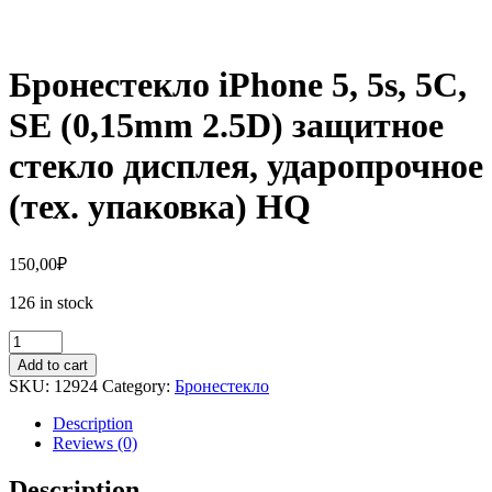
Бронестекло iPhone 5, 5s, 5C,
SE (0,15mm 2.5D) защитное
стекло дисплея, ударопрочное
(тех. упаковка) HQ
150,00
₽
126 in stock
Бронестекло
iPhone
Add to cart
5,
SKU:
12924
Category:
Бронестекло
5s,
5C,
Description
SE
Reviews (0)
(0,15mm
2.5D)
Description