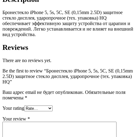
защитное
стекло
Бронестекло iPhone 5, 5s, 5C, SE (0,15mm 2.5D) защитное
дисплея,
стекло дисплея, ударопрочное (тех. упаковка) HQ
ударопрочное
о
беспечивает эффективную защиту устройства от царапин и
(тех.
повреждений.
Легко устанавливается и не влияет на внешний
упаковка)
вид устройства.
HQ
quantity
Reviews
There are no reviews yet.
Be the first to review “Бронестекло iPhone 5, 5s, 5C, SE (0,15mm
2.5D) защитное стекло дисплея, ударопрочное (тех. упаковка)
HQ”
Ваш адрес email не будет опубликован.
Обязательные поля
помечены
*
Your rating
Your review
*