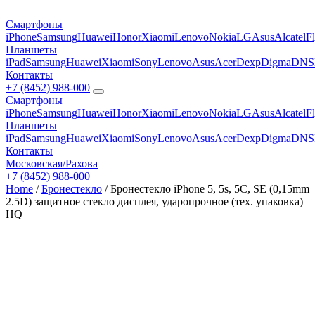
Смартфоны
iPhone
Samsung
Huawei
Honor
Xiaomi
Lenovo
Nokia
LG
Asus
Alcatel
F
Планшеты
iPad
Samsung
Huawei
Xiaomi
Sony
Lenovo
Asus
Acer
Dexp
Digma
DNS
Контакты
+7 (8452) 988-000
Смартфоны
iPhone
Samsung
Huawei
Honor
Xiaomi
Lenovo
Nokia
LG
Asus
Alcatel
F
Планшеты
iPad
Samsung
Huawei
Xiaomi
Sony
Lenovo
Asus
Acer
Dexp
Digma
DNS
Контакты
Московская/Рахова
+7 (8452) 988-000
Home
/
Бронестекло
/ Бронестекло iPhone 5, 5s, 5C, SE (0,15mm
2.5D) защитное стекло дисплея, ударопрочное (тех. упаковка)
HQ