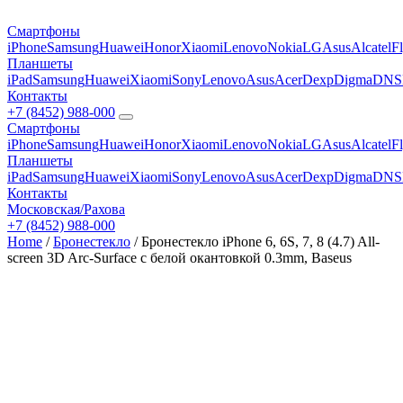
Смартфоны
iPhone
Samsung
Huawei
Honor
Xiaomi
Lenovo
Nokia
LG
Asus
Alcatel
F
Планшеты
iPad
Samsung
Huawei
Xiaomi
Sony
Lenovo
Asus
Acer
Dexp
Digma
DNS
Контакты
+7 (8452) 988-000
Смартфоны
iPhone
Samsung
Huawei
Honor
Xiaomi
Lenovo
Nokia
LG
Asus
Alcatel
F
Планшеты
iPad
Samsung
Huawei
Xiaomi
Sony
Lenovo
Asus
Acer
Dexp
Digma
DNS
Контакты
Московская/Рахова
+7 (8452) 988-000
Home
/
Бронестекло
/ Бронестекло iPhone 6, 6S, 7, 8 (4.7) All-
screen 3D Arc-Surface с белой окантовкой 0.3mm, Baseus