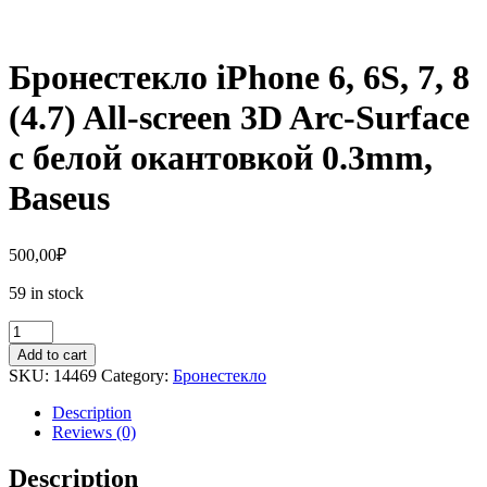
Бронестекло iPhone 6, 6S, 7, 8
(4.7) All-screen 3D Arc-Surface
с белой окантовкой 0.3mm,
Baseus
500,00
₽
59 in stock
Бронестекло
iPhone
Add to cart
6,
SKU:
14469
Category:
Бронестекло
6S,
7,
Description
8
Reviews (0)
(4.7)
All-
Description
screen