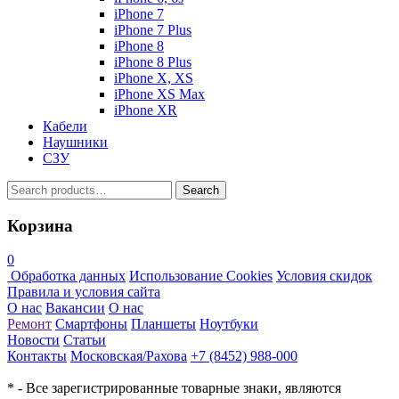
iPhone 7
iPhone 7 Plus
iPhone 8
iPhone 8 Plus
iPhone X, XS
iPhone XS Max
iPhone XR
Кабели
Наушники
СЗУ
Search
Search
for:
Корзина
0
Обработка данных
Использование Cookies
Условия скидок
Правила и условия сайта
О нас
Вакансии
О нас
Ремонт
Смартфоны
Планшеты
Ноутбуки
Новости
Статьи
Контакты
Московская/Рахова
+7 (8452) 988-000
* - Все зарегистрированные товарные знаки, являются