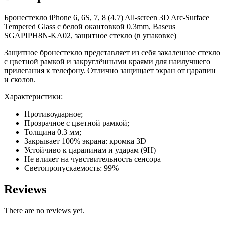
3D
Бронестекло
iPhone
6, 6S, 7, 8 (4.7) All-screen 3D Arc-Surface
Arc-
Tempered Glass с белой окантовкой 0.3mm, Baseus
Surface
SGAPIPH8N-KA02, защитное стекло (в упаковке)
с
белой
Защитное бронестекло представляет из себя закаленное стекло
окантовкой
с цветной рамкой и закруглёнными краями для наилучшего
0.3mm,
прилегания к телефону. Отлично защищает экран от царапин
Baseus
и сколов.
quantity
Характеристики:
Противоударное;
Прозрачное с цветной рамкой;
Толщина 0.3 мм;
Закрывает 100% экрана: кромка 3D
Устойчиво к царапинам и ударам (9H)
Не влияет на чувствительность сенсора
Светопропускаемость: 99%
Reviews
There are no reviews yet.