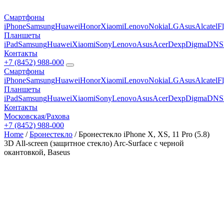
Смартфоны
iPhone
Samsung
Huawei
Honor
Xiaomi
Lenovo
Nokia
LG
Asus
Alcatel
F
Планшеты
iPad
Samsung
Huawei
Xiaomi
Sony
Lenovo
Asus
Acer
Dexp
Digma
DNS
Контакты
+7 (8452) 988-000
Смартфоны
iPhone
Samsung
Huawei
Honor
Xiaomi
Lenovo
Nokia
LG
Asus
Alcatel
F
Планшеты
iPad
Samsung
Huawei
Xiaomi
Sony
Lenovo
Asus
Acer
Dexp
Digma
DNS
Контакты
Московская/Рахова
+7 (8452) 988-000
Home
/
Бронестекло
/ Бронестекло iPhone X, XS, 11 Pro (5.8)
3D All-screen (защитное стекло) Arc-Surface с черной
окантовкой, Baseus