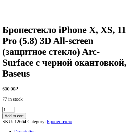
Бронестекло iPhone X, XS, 11
Pro (5.8) 3D All-screen
(защитное стекло) Arc-
Surface с черной окантовкой,
Baseus
600,00
₽
77 in stock
Бронестекло
iPhone
Add to cart
X,
SKU:
12664
Category:
Бронестекло
XS,
11
Description