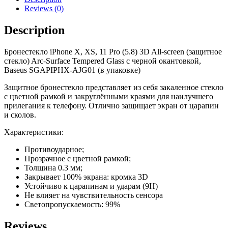
Pro
Reviews (0)
(5.8)
3D
Description
All-
screen
Бронестекло
iPhone
X
,
X
S, 11 Pro (5.8) 3D All-screen (защитное
(защитное
стекло) Arc-Surface Tempered Glass с черной окантовкой,
стекло)
Baseus SGAPIPH
X
-AJG01 (в упаковке)
Arc-
Surface
Защитное бронестекло представляет из себя закаленное стекло
с
с цветной рамкой и закруглёнными краями для наилучшего
черной
прилегания к телефону. Отлично защищает экран от царапин
окантовкой,
и сколов.
Baseus
quantity
Характеристики:
Противоударное;
Прозрачное с цветной рамкой;
Толщина 0.3 мм;
Закрывает 100% экрана: кромка 3D
Устойчиво к царапинам и ударам (9H)
Не влияет на чувствительность сенсора
Светопропускаемость: 99%
Reviews