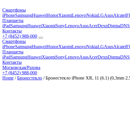
Смартфоны
iPhone
Samsung
Huawei
Honor
Xiaomi
Lenovo
Nokia
LG
Asus
Alcatel
F
Планшеты
iPad
Samsung
Huawei
Xiaomi
Sony
Lenovo
Asus
Acer
Dexp
Digma
DNS
Контакты
+7 (8452) 988-000
Смартфоны
iPhone
Samsung
Huawei
Honor
Xiaomi
Lenovo
Nokia
LG
Asus
Alcatel
F
Планшеты
iPad
Samsung
Huawei
Xiaomi
Sony
Lenovo
Asus
Acer
Dexp
Digma
DNS
Контакты
Московская/Рахова
+7 (8452) 988-000
Home
/
Бронестекло
/ Бронестекло iPhone XR, 11 (6.1) (0,3mm 2.