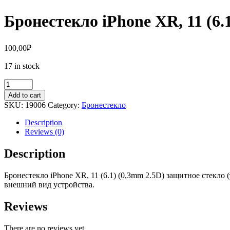
Бронестекло iPhone XR, 11 (6.
100,00
₽
17 in stock
Бронестекло
iPhone
Add to cart
XR,
SKU:
19006
Category:
Бронестекло
11
(6.1)
Description
(0,3mm
Reviews (0)
2.5D)
защитное
Description
стекло
(тех.
Бронестекло iPhone XR, 11 (6.1) (0,3mm 2.5D) защитное стекло (
упаковка)
внешний вид устройства.
quantity
Reviews
There are no reviews yet.