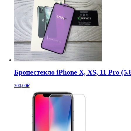
Бронестекло iPhone X, XS, 11 Pro (
300,00
₽