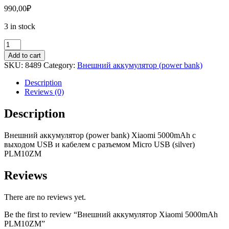
990,00
₽
3 in stock
Внешний
аккумулятор
Add to cart
Xiaomi
SKU:
8489
Category:
Внешний аккумулятор (power bank)
5000mAh
PLM10ZM
Description
quantity
Reviews (0)
Description
Внешний аккумулятор (
power
bank
)
Xiaomi
5000mAh с
выходом USB и кабелем c разъемом Micro USB (silver)
PLM10ZM
Reviews
There are no reviews yet.
Be the first to review “Внешний аккумулятор Xiaomi 5000mAh
PLM10ZM”