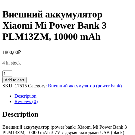
Внешний аккумулятор
Xiaomi Mi Power Bank 3
PLM13ZM, 10000 mAh
1800,00
₽
4 in stock
Внешний
аккумулятор
Add to cart
Xiaomi
SKU:
17515
Category:
Внешний аккумулятор (power bank)
Mi
Power
Description
Bank
Reviews (0)
3
PLM13ZM,
Description
10000
mAh
Внешний аккумулятор (power bank) Xiaomi Mi Power Bank 3
quantity
PLM13ZM, 10000 mAh 3.7V с двумя выходами USB (black)