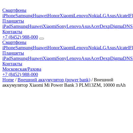
Смартфоны
iPhone
Samsung
Huawei
Honor
Xiaomi
Lenovo
Nokia
LG
Asus
Alcatel
F
Планшеты
iPad
Samsung
Huawei
Xiaomi
Sony
Lenovo
Asus
Acer
Dexp
Digma
DNS
Контакты
+7 (8452) 988-000
Смартфоны
iPhone
Samsung
Huawei
Honor
Xiaomi
Lenovo
Nokia
LG
Asus
Alcatel
F
Планшеты
iPad
Samsung
Huawei
Xiaomi
Sony
Lenovo
Asus
Acer
Dexp
Digma
DNS
Контакты
Московская/Рахова
+7 (8452) 988-000
Home
/
Внешний аккумулятор (power bank)
/ Внешний
аккумулятор Xiaomi Mi Power Bank 3 PLM13ZM, 10000 mAh