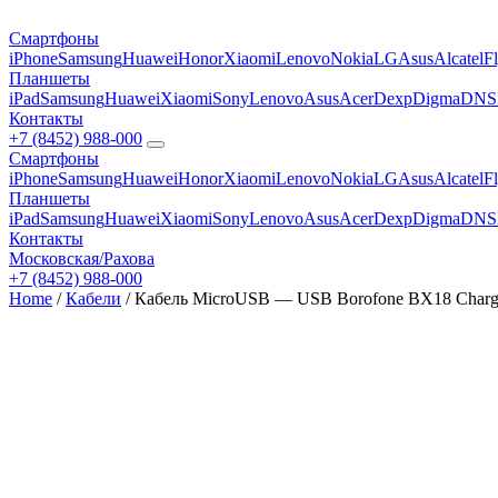
Смартфоны
iPhone
Samsung
Huawei
Honor
Xiaomi
Lenovo
Nokia
LG
Asus
Alcatel
F
Планшеты
iPad
Samsung
Huawei
Xiaomi
Sony
Lenovo
Asus
Acer
Dexp
Digma
DNS
Контакты
+7 (8452) 988-000
Смартфоны
iPhone
Samsung
Huawei
Honor
Xiaomi
Lenovo
Nokia
LG
Asus
Alcatel
F
Планшеты
iPad
Samsung
Huawei
Xiaomi
Sony
Lenovo
Asus
Acer
Dexp
Digma
DNS
Контакты
Московская/Рахова
+7 (8452) 988-000
Home
/
Кабели
/ Кабель MicroUSB — USB Borofone BX18 Chargin