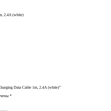
 2.4A (white)
arging Data Cable 1m, 2.4A (white)”
ечены
*