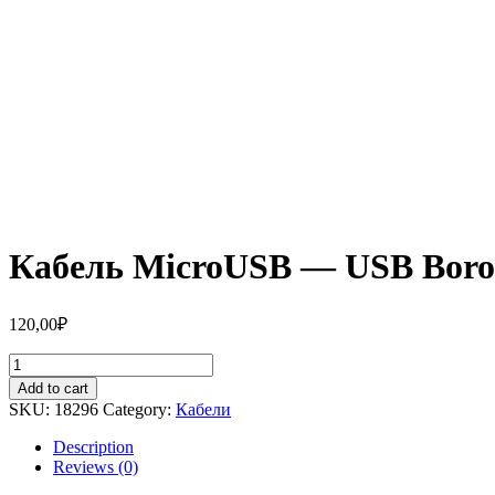
Кабель MicroUSB — USB Borofo
120,00
₽
Кабель
MicroUSB
Add to cart
-
SKU:
18296
Category:
Кабели
USB
Borofone
Description
BX18
Reviews (0)
Charging