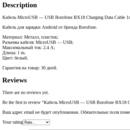
Data
Description
Cable
1m,
Кабель MicroUSB — USB Borofone BX18 Charging Data Cable 1m,
2.4A
(white)
Кабель для зарядки Android от бренда Borofone.
quantity
Материал: Металл, пластик;
Разъемы кабеля: MicroUSB — USB;
Максимальный ток: 2.4 А;
Длина: 1 m.
Цвет: белый.
Гарантия на товар: 30 дней.
Reviews
There are no reviews yet.
Be the first to review “Кабель MicroUSB — USB Borofone BX18 Ch
Ваш адрес email не будет опубликован.
Обязательные поля пом
Your rating