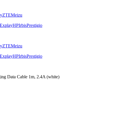
ly
ZTE
Meizu
Explay
HP
Irbis
Prestigio
ly
ZTE
Meizu
Explay
HP
Irbis
Prestigio
g Data Cable 1m, 2.4A (white)