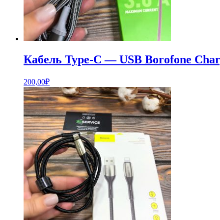
Кабель Type-C — USB Borofone Charg
200,00
₽