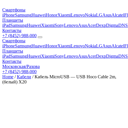
Смартфоны
iPhone
Samsung
Huawei
Honor
Xiaomi
Lenovo
Nokia
LG
Asus
Alcatel
F
Планшеты
iPad
Samsung
Huawei
Xiaomi
Sony
Lenovo
Asus
Acer
Dexp
Digma
DNS
Контакты
+7 (8452) 988-000
Смартфоны
iPhone
Samsung
Huawei
Honor
Xiaomi
Lenovo
Nokia
LG
Asus
Alcatel
F
Планшеты
iPad
Samsung
Huawei
Xiaomi
Sony
Lenovo
Asus
Acer
Dexp
Digma
DNS
Контакты
Московская/Рахова
+7 (8452) 988-000
Home
/
Кабели
/ Кабель MicroUSB — USB Hoco Cable 2m,
(белый) X20