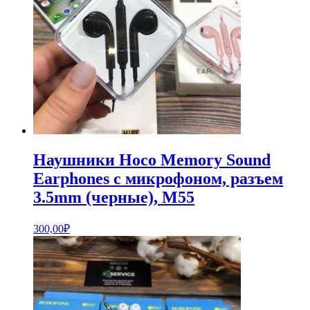
Наушники Hoco Memory Sound
Earphones с микрофоном, разъем
3.5mm (черные), M55
300,00
₽