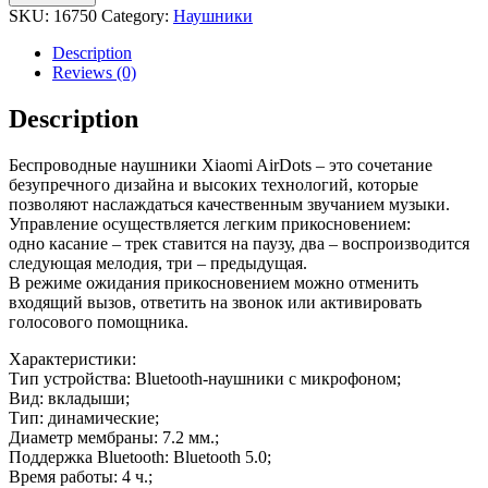
Xiaomi
SKU:
16750
Category:
Наушники
Redmi
AirDots,
Description
вакуумные
Reviews (0)
(черный)
quantity
Description
Беспроводные наушники Xiaomi AirDots – это сочетание
безупречного дизайна и высоких технологий, которые
позволяют наслаждаться качественным звучанием музыки.
Управление осуществляется легким прикосновением:
одно касание – трек ставится на паузу, два – воспроизводится
следующая мелодия, три – предыдущая.
В режиме ожидания прикосновением можно отменить
входящий вызов, ответить на звонок или активировать
голосового помощника.
Характеристики:
Тип устройства: Bluetooth-наушники с микрофоном;
Вид: вкладыши;
Тип: динамические;
Диаметр мембраны: 7.2 мм.;
Поддержка Bluetooth: Bluetooth 5.0;
Время работы: 4 ч.;