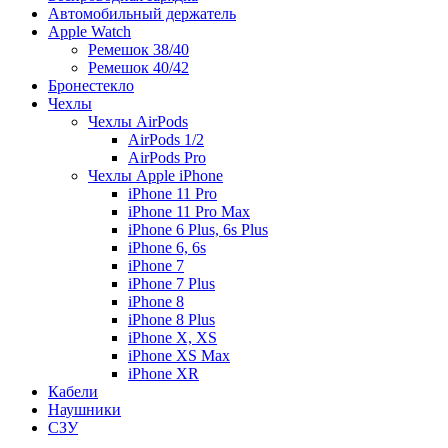
Автомобильный держатель
Apple Watch
Ремешок 38/40
Ремешок 40/42
Бронестекло
Чехлы
Чехлы AirPods
AirPods 1/2
AirPods Pro
Чехлы Apple iPhone
iPhone 11 Pro
iPhone 11 Pro Max
iPhone 6 Plus, 6s Plus
iPhone 6, 6s
iPhone 7
iPhone 7 Plus
iPhone 8
iPhone 8 Plus
iPhone X, XS
iPhone XS Max
iPhone XR
Кабели
Наушники
СЗУ