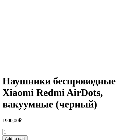
Наушники беспроводные
Xiaomi Redmi AirDots,
вакуумные (черный)
1900,00
₽
Наушники
беспроводные
Add to cart