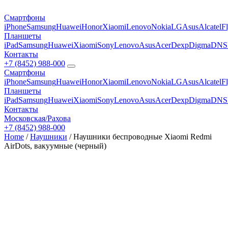
Смартфоны
iPhone
Samsung
Huawei
Honor
Xiaomi
Lenovo
Nokia
LG
Asus
Alcatel
F
Планшеты
iPad
Samsung
Huawei
Xiaomi
Sony
Lenovo
Asus
Acer
Dexp
Digma
DNS
Контакты
+7 (8452) 988-000
Смартфоны
iPhone
Samsung
Huawei
Honor
Xiaomi
Lenovo
Nokia
LG
Asus
Alcatel
F
Планшеты
iPad
Samsung
Huawei
Xiaomi
Sony
Lenovo
Asus
Acer
Dexp
Digma
DNS
Контакты
Московская/Рахова
+7 (8452) 988-000
Home
/
Наушники
/ Наушники беспроводные Xiaomi Redmi
AirDots, вакуумные (черный)