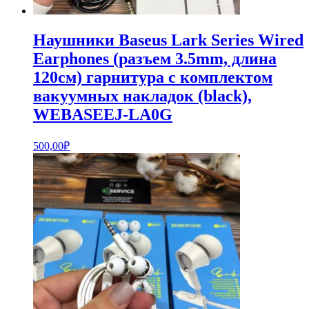
Наушники Baseus Lark Series Wired
Earphones (разъем 3.5mm, длина
120см) гарнитура с комплектом
вакуумных накладок (black),
WEBASEEJ-LA0G
500,00
₽