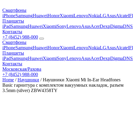
Смартфоны
iPhone
Samsung
Huawei
Honor
Xiaomi
Lenovo
Nokia
LG
Asus
Alcatel
F
Планшеты
iPad
Samsung
Huawei
Xiaomi
Sony
Lenovo
Asus
Acer
Dexp
Digma
DNS
Контакты
+7 (8452) 988-000
Смартфоны
iPhone
Samsung
Huawei
Honor
Xiaomi
Lenovo
Nokia
LG
Asus
Alcatel
F
Планшеты
iPad
Samsung
Huawei
Xiaomi
Sony
Lenovo
Asus
Acer
Dexp
Digma
DNS
Контакты
Московская/Рахова
+7 (8452) 988-000
Home
/
Наушники
/ Наушники Xiaomi Mi In-Ear Headfones
Basic гарнитура с комплектом вакуумных накладок, разъем
3.5mm (silver) ZBW4358TY