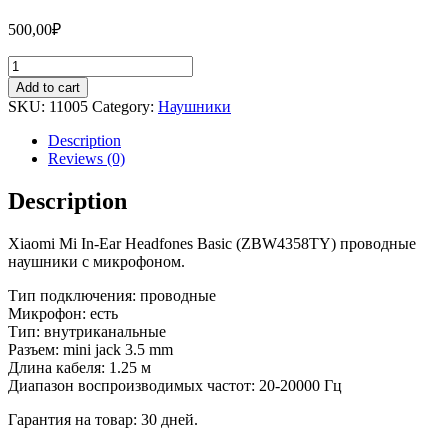
500,00
₽
Наушники
Xiaomi
Add to cart
Mi
SKU:
11005
Category:
Наушники
In-
Ear
Description
Headfones
Reviews (0)
Basic
гарнитура
Description
с
комплектом
Xiaomi Mi In-Ear Headfones Basic (ZBW4358TY) проводные
вакуумных
наушники с микрофоном.
накладок,
разъем
Тип подключения: проводные
3.5mm
Микрофон: есть
(silver)
Тип: внутриканальные
ZBW4358TY
Разъем: mini jack 3.5 mm
quantity
Длина кабеля: 1.25 м
Диапазон воспроизводимых частот: 20-20000 Гц
Гарантия на товар: 30 дней.