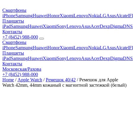
Смартфоны
iPhone
Samsung
Huawei
Honor
Xiaomi
Lenovo
Nokia
LG
Asus
Alcatel
F
Планшеты
iPad
Samsung
Huawei
Xiaomi
Sony
Lenovo
Asus
Acer
Dexp
Digma
DNS
Контакты
+7 (8452) 988-000
Смартфоны
iPhone
Samsung
Huawei
Honor
Xiaomi
Lenovo
Nokia
LG
Asus
Alcatel
F
Планшеты
iPad
Samsung
Huawei
Xiaomi
Sony
Lenovo
Asus
Acer
Dexp
Digma
DNS
Контакты
Московская/Рахова
+7 (8452) 988-000
Home
/
Apple Watch
/
Ремешок 40/42
/ Ремешок для Apple
Watch 42mm, 44mm кожаный с магнитной застежкой (белый)