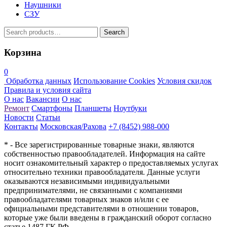
Наушники
СЗУ
Search
Search
for:
Корзина
0
Обработка данных
Использование Cookies
Условия скидок
Правила и условия сайта
О нас
Вакансии
О нас
Ремонт
Смартфоны
Планшеты
Ноутбуки
Новости
Статьи
Контакты
Московская/Рахова
+7 (8452) 988-000
* - Все зарегистрированные товарные знаки, являются
собственностью правообладателей. Информация на сайте
носит ознакомительный характер о предоставляемых услугах
относительно техники правообладателя. Данные услуги
оказываются независимыми индивидуальными
предпринимателями, не связанными с компаниями
правообладателями товарных знаков и/или с ее
официальными представителями в отношении товаров,
которые уже были введены в гражданский оборот согласно
статье 1487 ГК РФ.