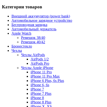
Категории товаров
Внешний аккумулятор (power bank)
Автомобильное зарядное устройство
Беспроводная зарядка
Автомобильный держатель
Apple Watch
Ремешок 38/40
Ремешок 40/42
Бронестекло
Чехлы
Чехлы AirPods
AirPods 1/2
AirPods Pro
Чехлы Apple iPhone
iPhone 11 Pro
iPhone 11 Pro Max
iPhone 6 Plus, 6s Plus
iPhone 6, 6s
iPhone 7
iPhone 7 Plus
iPhone 8
iPhone 8 Plus
iPhone X, XS