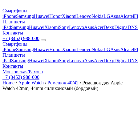
Смартфоны
iPhone
Samsung
Huawei
Honor
Xiaomi
Lenovo
Nokia
LG
Asus
Alcatel
F
Планшеты
iPad
Samsung
Huawei
Xiaomi
Sony
Lenovo
Asus
Acer
Dexp
Digma
DNS
Контакты
+7 (8452) 988-000
Смартфоны
iPhone
Samsung
Huawei
Honor
Xiaomi
Lenovo
Nokia
LG
Asus
Alcatel
F
Планшеты
iPad
Samsung
Huawei
Xiaomi
Sony
Lenovo
Asus
Acer
Dexp
Digma
DNS
Контакты
Московская/Рахова
+7 (8452) 988-000
Home
/
Apple Watch
/
Ремешок 40/42
/ Ремешок для Apple
Watch 42mm, 44mm силиконовый (бордовый)