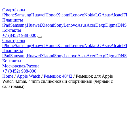
Смартфоны
iPhone
Samsung
Huawei
Honor
Xiaomi
Lenovo
Nokia
LG
Asus
Alcatel
F
Планшеты
iPad
Samsung
Huawei
Xiaomi
Sony
Lenovo
Asus
Acer
Dexp
Digma
DNS
Контакты
+7 (8452) 988-000
Смартфоны
iPhone
Samsung
Huawei
Honor
Xiaomi
Lenovo
Nokia
LG
Asus
Alcatel
F
Планшеты
iPad
Samsung
Huawei
Xiaomi
Sony
Lenovo
Asus
Acer
Dexp
Digma
DNS
Контакты
Московская/Рахова
+7 (8452) 988-000
Home
/
Apple Watch
/
Ремешок 40/42
/ Ремешок для Apple
Watch 42mm, 44mm силиконовый спортивный (черный с
салатовым)