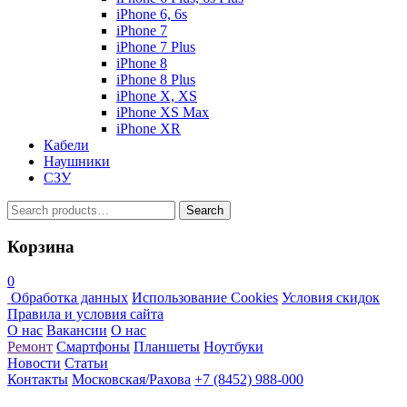
iPhone 6, 6s
iPhone 7
iPhone 7 Plus
iPhone 8
iPhone 8 Plus
iPhone X, XS
iPhone XS Max
iPhone XR
Кабели
Наушники
СЗУ
Search
Search
for:
Корзина
0
Обработка данных
Использование Cookies
Условия скидок
Правила и условия сайта
О нас
Вакансии
О нас
Ремонт
Смартфоны
Планшеты
Ноутбуки
Новости
Статьи
Контакты
Московская/Рахова
+7 (8452) 988-000