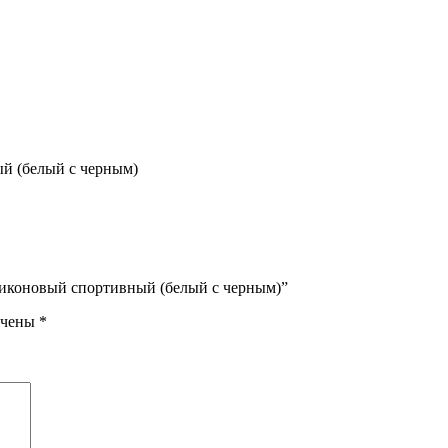
й (белый с черным)
силиконовый спортивный (белый с черным)”
ечены
*