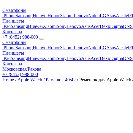
Смартфоны
iPhone
Samsung
Huawei
Honor
Xiaomi
Lenovo
Nokia
LG
Asus
Alcatel
F
Планшеты
iPad
Samsung
Huawei
Xiaomi
Sony
Lenovo
Asus
Acer
Dexp
Digma
DNS
Контакты
+7 (8452) 988-000
Смартфоны
iPhone
Samsung
Huawei
Honor
Xiaomi
Lenovo
Nokia
LG
Asus
Alcatel
F
Планшеты
iPad
Samsung
Huawei
Xiaomi
Sony
Lenovo
Asus
Acer
Dexp
Digma
DNS
Контакты
Московская/Рахова
+7 (8452) 988-000
Home
/
Apple Watch
/
Ремешок 40/42
/ Ремешок для Apple Watc