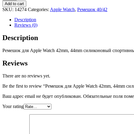
для
Add to cart
Apple
SKU:
14274
Categories:
Apple Watch
,
Ремешок 40/42
Watch
42mm,
Description
44mm
Reviews (0)
силиконовый
спортивный
Description
(белый
с
Ремешок для
Apple
Watch
42mm, 44mm
сил
иконовый спортивны
черным)
quantity
Reviews
There are no reviews yet.
Be the first to review “Ремешок для Apple Watch 42mm, 44mm 
Ваш адрес email не будет опубликован.
Обязательные поля пом
Your rating