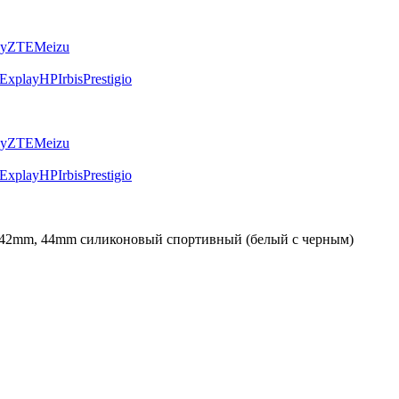
ly
ZTE
Meizu
Explay
HP
Irbis
Prestigio
ly
ZTE
Meizu
Explay
HP
Irbis
Prestigio
h 42mm, 44mm силиконовый спортивный (белый с черным)