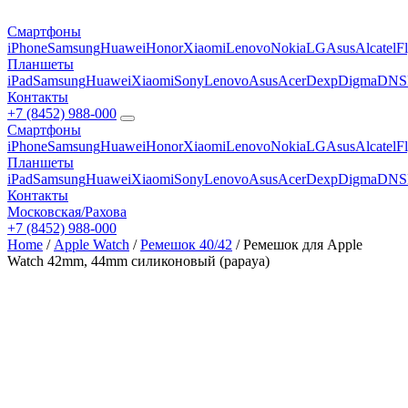
Смартфоны
iPhone
Samsung
Huawei
Honor
Xiaomi
Lenovo
Nokia
LG
Asus
Alcatel
F
Планшеты
iPad
Samsung
Huawei
Xiaomi
Sony
Lenovo
Asus
Acer
Dexp
Digma
DNS
Контакты
+7 (8452) 988-000
Смартфоны
iPhone
Samsung
Huawei
Honor
Xiaomi
Lenovo
Nokia
LG
Asus
Alcatel
F
Планшеты
iPad
Samsung
Huawei
Xiaomi
Sony
Lenovo
Asus
Acer
Dexp
Digma
DNS
Контакты
Московская/Рахова
+7 (8452) 988-000
Home
/
Apple Watch
/
Ремешок 40/42
/ Ремешок для Apple
Watch 42mm, 44mm силиконовый (papaya)