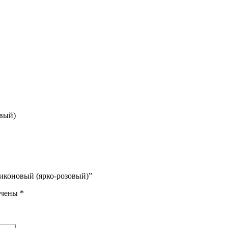
овый)
иликоновый (ярко-розовый)”
ечены
*