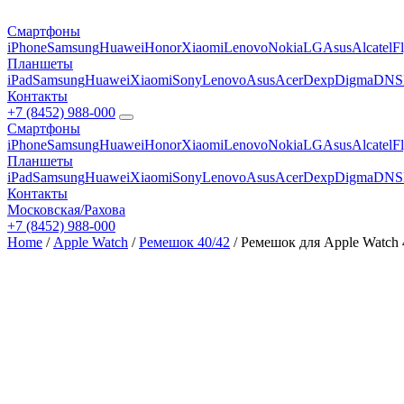
Смартфоны
iPhone
Samsung
Huawei
Honor
Xiaomi
Lenovo
Nokia
LG
Asus
Alcatel
F
Планшеты
iPad
Samsung
Huawei
Xiaomi
Sony
Lenovo
Asus
Acer
Dexp
Digma
DNS
Контакты
+7 (8452) 988-000
Смартфоны
iPhone
Samsung
Huawei
Honor
Xiaomi
Lenovo
Nokia
LG
Asus
Alcatel
F
Планшеты
iPad
Samsung
Huawei
Xiaomi
Sony
Lenovo
Asus
Acer
Dexp
Digma
DNS
Контакты
Московская/Рахова
+7 (8452) 988-000
Home
/
Apple Watch
/
Ремешок 40/42
/ Ремешок для Apple Watch