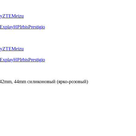
ly
ZTE
Meizu
Explay
HP
Irbis
Prestigio
ly
ZTE
Meizu
Explay
HP
Irbis
Prestigio
 42mm, 44mm силиконовый (ярко-розовый)