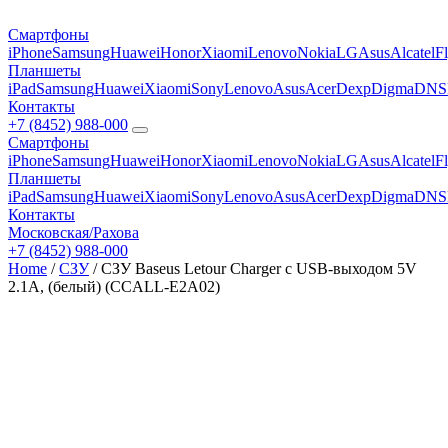
Смартфоны
iPhone
Samsung
Huawei
Honor
Xiaomi
Lenovo
Nokia
LG
Asus
Alcatel
F
Планшеты
iPad
Samsung
Huawei
Xiaomi
Sony
Lenovo
Asus
Acer
Dexp
Digma
DNS
Контакты
+7 (8452) 988-000
Смартфоны
iPhone
Samsung
Huawei
Honor
Xiaomi
Lenovo
Nokia
LG
Asus
Alcatel
F
Планшеты
iPad
Samsung
Huawei
Xiaomi
Sony
Lenovo
Asus
Acer
Dexp
Digma
DNS
Контакты
Московская/Рахова
+7 (8452) 988-000
Home
/
СЗУ
/ СЗУ Baseus Letour Charger c USB-выходом 5V
2.1A, (белый) (ССALL-E2A02)