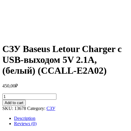
СЗУ Baseus Letour Charger c
USB-выходом 5V 2.1A,
(белый) (ССALL-E2A02)
450,00
₽
СЗУ
Baseus
Add to cart
Letour
SKU:
13678
Category:
СЗУ
Charger
c
Description
USB-
Reviews (0)
выходом