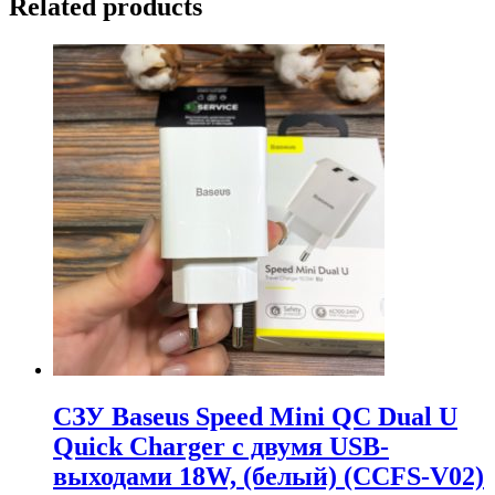
Related products
СЗУ Baseus Speed Mini QC Dual U
Quick Charger c двумя USB-
выходами 18W, (белый) (ССFS-V02)