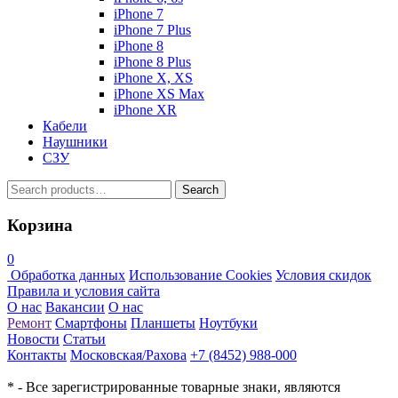
iPhone 7
iPhone 7 Plus
iPhone 8
iPhone 8 Plus
iPhone X, XS
iPhone XS Max
iPhone XR
Кабели
Наушники
СЗУ
Search
Search
for:
Корзина
0
Обработка данных
Использование Cookies
Условия скидок
Правила и условия сайта
О нас
Вакансии
О нас
Ремонт
Смартфоны
Планшеты
Ноутбуки
Новости
Статьи
Контакты
Московская/Рахова
+7 (8452) 988-000
* - Все зарегистрированные товарные знаки, являются