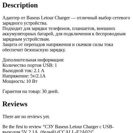
5V
Description
2.1A,
(белый)
Адаптер от Baseus Letour Charger — отличный выбор сетевого
(ССALL-
зарядного устройства.
E2A02)
Подходит для зарядки телефонов, планшетов, внешних
quantity
аккумуляторных батарей, для подключения к беспроводным
зарядным устройствам.
Защита от перепадов напряжения и скачков силы тока
обеспечит безопасную зарядку.
Дополнительная информация:
Количество портов USB: 1
Выходной ток: 2.1 А
Напряжение: 5v/2.1A
Мощность: 10 Вт
Гарантия на товар: 30 дней.
Reviews
There are no reviews yet.
Be the first to review “СЗУ Baseus Letour Charger c USB-
выходом 5V 2.1A, (белый) (ССALL-E2A02)”