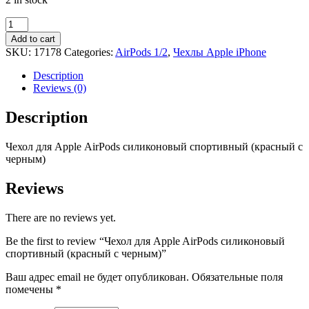
Чехол
для
Add to cart
Apple
SKU:
17178
Categories:
AirPods 1/2
,
Чехлы Apple iPhone
AirPods
силиконовый
Description
спортивный
Reviews (0)
(красный
с
Description
черным)
quantity
Чехол
для Apple
AirPods
силиконовый
спорти
вный (красный с
черным)
Reviews
There are no reviews yet.
Be the first to review “Чехол для Apple AirPods силиконовый
спортивный (красный с черным)”
Ваш адрес email не будет опубликован.
Обязательные поля
помечены
*