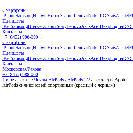
Смартфоны
iPhone
Samsung
Huawei
Honor
Xiaomi
Lenovo
Nokia
LG
Asus
Alcatel
F
Планшеты
iPad
Samsung
Huawei
Xiaomi
Sony
Lenovo
Asus
Acer
Dexp
Digma
DNS
Контакты
+7 (8452) 988-000
Смартфоны
iPhone
Samsung
Huawei
Honor
Xiaomi
Lenovo
Nokia
LG
Asus
Alcatel
F
Планшеты
iPad
Samsung
Huawei
Xiaomi
Sony
Lenovo
Asus
Acer
Dexp
Digma
DNS
Контакты
Московская/Рахова
+7 (8452) 988-000
Home
/
Чехлы
/
Чехлы AirPods
/
AirPods 1/2
/ Чехол для Apple
AirPods силиконовый спортивный (красный с черным)