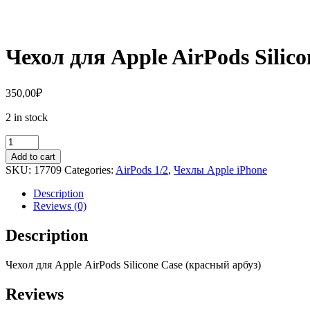
Чехол для Apple AirPods Silic
350,00
₽
2 in stock
Чехол
для
Add to cart
Apple
SKU:
17709
Categories:
AirPods 1/2
,
Чехлы Apple iPhone
AirPods
Silicone
Description
Case
Reviews (0)
(красный
арбуз)
Description
quantity
Чехол для Apple
AirPods
Silicone
Case
(красный арбуз)
Reviews