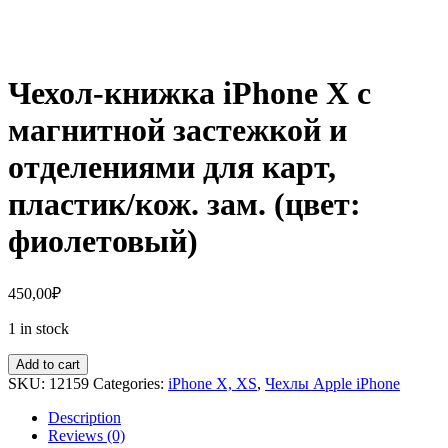
Чехол-книжка iPhone X с
магнитной застежкой и
отделениями для карт,
пластик/кож. зам. (цвет:
фиолетовый)
450,00
₽
1 in stock
Add to cart
SKU:
12159
Categories:
iPhone X, XS
,
Чехлы Apple iPhone
Description
Reviews (0)