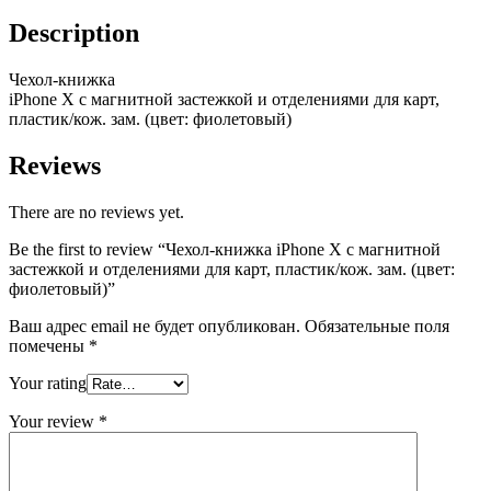
Description
Чехол-кн
и
жка
iPh
one
X
с
магнитной
застежкой
и
отделен
и
ям
и
для карт,
пла
с
т
и
к/кож. зам. (цвет: ф
и
олетовый)
Reviews
There are no reviews yet.
Be the first to review “Чехол-книжка iPhone X с магнитной
застежкой и отделениями для карт, пластик/кож. зам. (цвет:
фиолетовый)”
Ваш адрес email не будет опубликован.
Обязательные поля
помечены
*
Your rating
Your review
*