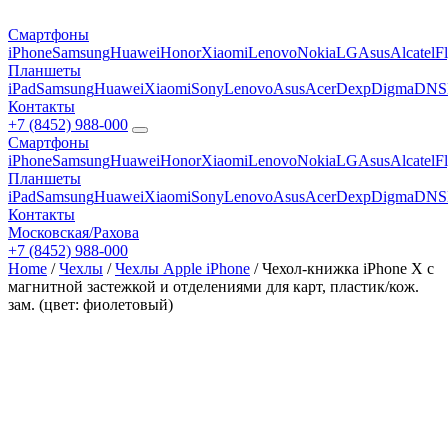
Смартфоны
iPhone
Samsung
Huawei
Honor
Xiaomi
Lenovo
Nokia
LG
Asus
Alcatel
F
Планшеты
iPad
Samsung
Huawei
Xiaomi
Sony
Lenovo
Asus
Acer
Dexp
Digma
DNS
Контакты
+7 (8452) 988-000
Смартфоны
iPhone
Samsung
Huawei
Honor
Xiaomi
Lenovo
Nokia
LG
Asus
Alcatel
F
Планшеты
iPad
Samsung
Huawei
Xiaomi
Sony
Lenovo
Asus
Acer
Dexp
Digma
DNS
Контакты
Московская/Рахова
+7 (8452) 988-000
Home
/
Чехлы
/
Чехлы Apple iPhone
/ Чехол-книжка iPhone X с
магнитной застежкой и отделениями для карт, пластик/кож.
зам. (цвет: фиолетовый)