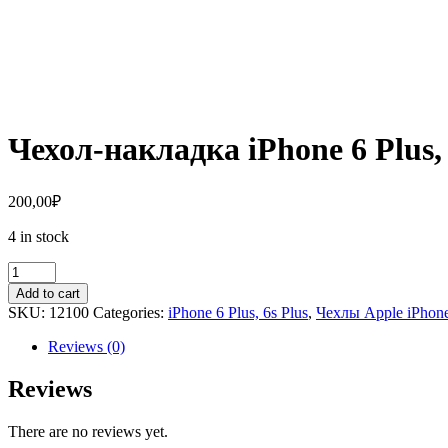
Чехол-накладка iPhone 6 Plus,
200,00
₽
4 in stock
Чехол-
накладка
Add to cart
iPhone
SKU:
12100
Categories:
iPhone 6 Plus, 6s Plus
,
Чехлы Apple iPhon
6
Plus,
Reviews (0)
6S
Plus
Reviews
пластиковый
с
There are no reviews yet.
узором