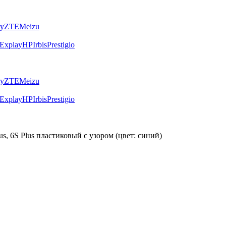
ly
ZTE
Meizu
Explay
HP
Irbis
Prestigio
ly
ZTE
Meizu
Explay
HP
Irbis
Prestigio
us, 6S Plus пластиковый с узором (цвет: синий)