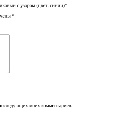
астиковый с узором (цвет: синий)”
ечены
*
ля последующих моих комментариев.