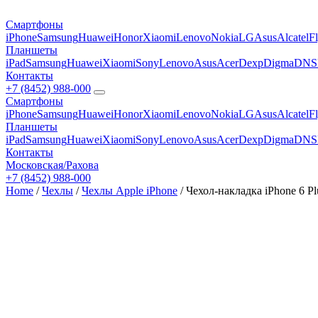
Смартфоны
iPhone
Samsung
Huawei
Honor
Xiaomi
Lenovo
Nokia
LG
Asus
Alcatel
F
Планшеты
iPad
Samsung
Huawei
Xiaomi
Sony
Lenovo
Asus
Acer
Dexp
Digma
DNS
Контакты
+7 (8452) 988-000
Смартфоны
iPhone
Samsung
Huawei
Honor
Xiaomi
Lenovo
Nokia
LG
Asus
Alcatel
F
Планшеты
iPad
Samsung
Huawei
Xiaomi
Sony
Lenovo
Asus
Acer
Dexp
Digma
DNS
Контакты
Московская/Рахова
+7 (8452) 988-000
Home
/
Чехлы
/
Чехлы Apple iPhone
/ Чехол-накладка iPhone 6 Pl