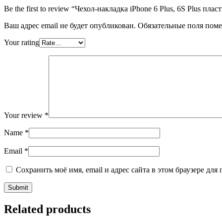
(цвет:
Be the first to review “Чехол-накладка iPhone 6 Plus, 6S Plus пл
синий)
quantity
Ваш адрес email не будет опубликован.
Обязательные поля пом
Your rating
Your review
*
Name
*
Email
*
Сохранить моё имя, email и адрес сайта в этом браузере д
Related products