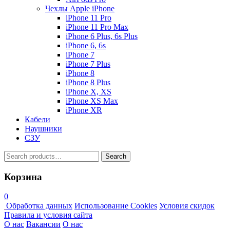
Чехлы Apple iPhone
iPhone 11 Pro
iPhone 11 Pro Max
iPhone 6 Plus, 6s Plus
iPhone 6, 6s
iPhone 7
iPhone 7 Plus
iPhone 8
iPhone 8 Plus
iPhone X, XS
iPhone XS Max
iPhone XR
Кабели
Наушники
СЗУ
Search
Search
for:
Корзина
0
Обработка данных
Использование Cookies
Условия скидок
Правила и условия сайта
О нас
Вакансии
О нас