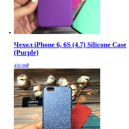
Чехол iPhone 6, 6S (4.7) Silicone Case
(Purple)
450,00
₽