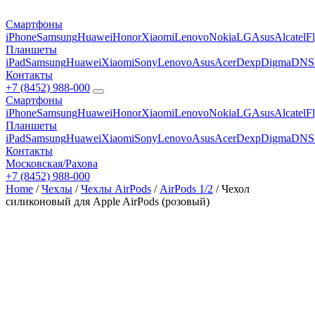
Смартфоны
iPhone
Samsung
Huawei
Honor
Xiaomi
Lenovo
Nokia
LG
Asus
Alcatel
F
Планшеты
iPad
Samsung
Huawei
Xiaomi
Sony
Lenovo
Asus
Acer
Dexp
Digma
DNS
Контакты
+7 (8452) 988-000
Смартфоны
iPhone
Samsung
Huawei
Honor
Xiaomi
Lenovo
Nokia
LG
Asus
Alcatel
F
Планшеты
iPad
Samsung
Huawei
Xiaomi
Sony
Lenovo
Asus
Acer
Dexp
Digma
DNS
Контакты
Московская/Рахова
+7 (8452) 988-000
Home
/
Чехлы
/
Чехлы AirPods
/
AirPods 1/2
/ Чехол
силиконовый для Apple AirPods (розовый)