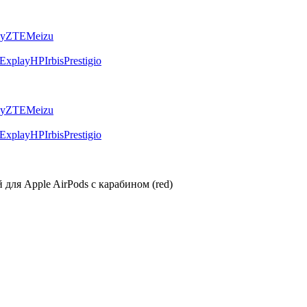
ly
ZTE
Meizu
Explay
HP
Irbis
Prestigio
ly
ZTE
Meizu
Explay
HP
Irbis
Prestigio
для Apple AirPods с карабином (red)