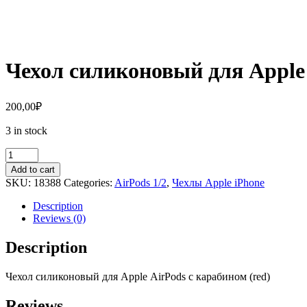
Чехол силиконовый для Apple 
200,00
₽
3 in stock
Чехол
силиконовый
Add to cart
для
SKU:
18388
Categories:
AirPods 1/2
,
Чехлы Apple iPhone
Apple
AirPods
Description
с
Reviews (0)
карабином
(red)
Description
quantity
Чехол
с
иликоновый для Apple
AirPods
с
карабином
(red)
Reviews