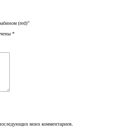
рабином (red)”
ечены
*
ля последующих моих комментариев.