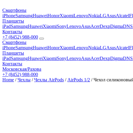
Смартфоны
iPhone
Samsung
Huawei
Honor
Xiaomi
Lenovo
Nokia
LG
Asus
Alcatel
F
Планшеты
iPad
Samsung
Huawei
Xiaomi
Sony
Lenovo
Asus
Acer
Dexp
Digma
DNS
Контакты
+7 (8452) 988-000
Смартфоны
iPhone
Samsung
Huawei
Honor
Xiaomi
Lenovo
Nokia
LG
Asus
Alcatel
F
Планшеты
iPad
Samsung
Huawei
Xiaomi
Sony
Lenovo
Asus
Acer
Dexp
Digma
DNS
Контакты
Московская/Рахова
+7 (8452) 988-000
Home
/
Чехлы
/
Чехлы AirPods
/
AirPods 1/2
/ Чехол силиконовый 