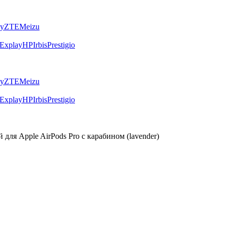
ly
ZTE
Meizu
Explay
HP
Irbis
Prestigio
ly
ZTE
Meizu
Explay
HP
Irbis
Prestigio
для Apple AirPods Pro с карабином (lavender)