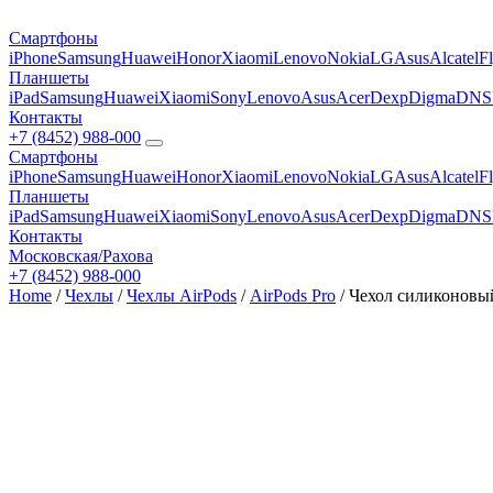
Смартфоны
iPhone
Samsung
Huawei
Honor
Xiaomi
Lenovo
Nokia
LG
Asus
Alcatel
F
Планшеты
iPad
Samsung
Huawei
Xiaomi
Sony
Lenovo
Asus
Acer
Dexp
Digma
DNS
Контакты
+7 (8452) 988-000
Смартфоны
iPhone
Samsung
Huawei
Honor
Xiaomi
Lenovo
Nokia
LG
Asus
Alcatel
F
Планшеты
iPad
Samsung
Huawei
Xiaomi
Sony
Lenovo
Asus
Acer
Dexp
Digma
DNS
Контакты
Московская/Рахова
+7 (8452) 988-000
Home
/
Чехлы
/
Чехлы AirPods
/
AirPods Pro
/ Чехол силиконовый 