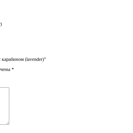
)
с карабином (lavender)”
ечены
*