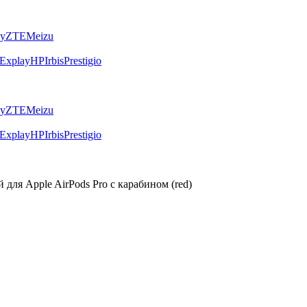
ly
ZTE
Meizu
Explay
HP
Irbis
Prestigio
ly
ZTE
Meizu
Explay
HP
Irbis
Prestigio
 для Apple AirPods Pro с карабином (red)