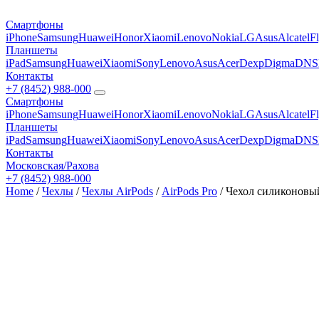
Смартфоны
iPhone
Samsung
Huawei
Honor
Xiaomi
Lenovo
Nokia
LG
Asus
Alcatel
F
Планшеты
iPad
Samsung
Huawei
Xiaomi
Sony
Lenovo
Asus
Acer
Dexp
Digma
DNS
Контакты
+7 (8452) 988-000
Смартфоны
iPhone
Samsung
Huawei
Honor
Xiaomi
Lenovo
Nokia
LG
Asus
Alcatel
F
Планшеты
iPad
Samsung
Huawei
Xiaomi
Sony
Lenovo
Asus
Acer
Dexp
Digma
DNS
Контакты
Московская/Рахова
+7 (8452) 988-000
Home
/
Чехлы
/
Чехлы AirPods
/
AirPods Pro
/ Чехол силиконовый