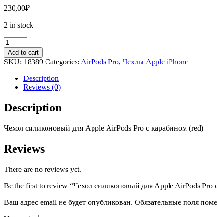
230,00
₽
2 in stock
Чехол
силиконовый
Add to cart
для
SKU:
18389
Categories:
AirPods Pro
,
Чехлы Apple iPhone
Apple
AirPods
Description
Pro
Reviews (0)
с
карабином
Description
(red)
quantity
Чехол
силиконовый для Apple
AirPods
Pro
с карабином (red)
Reviews
There are no reviews yet.
Be the first to review “Чехол силиконовый для Apple AirPods Pro 
Ваш адрес email не будет опубликован.
Обязательные поля пом