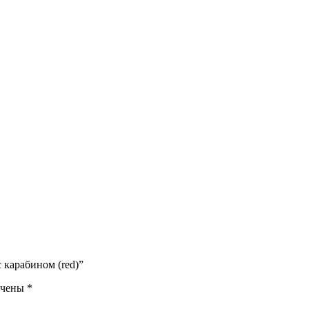
с карабином (red)”
ечены
*