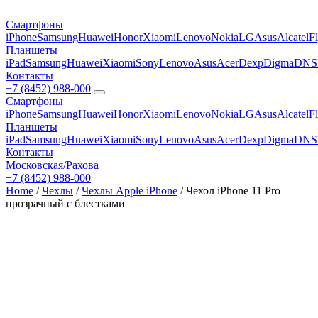
Смартфоны
iPhone
Samsung
Huawei
Honor
Xiaomi
Lenovo
Nokia
LG
Asus
Alcatel
F
Планшеты
iPad
Samsung
Huawei
Xiaomi
Sony
Lenovo
Asus
Acer
Dexp
Digma
DNS
Контакты
+7 (8452) 988-000
Смартфоны
iPhone
Samsung
Huawei
Honor
Xiaomi
Lenovo
Nokia
LG
Asus
Alcatel
F
Планшеты
iPad
Samsung
Huawei
Xiaomi
Sony
Lenovo
Asus
Acer
Dexp
Digma
DNS
Контакты
Московская/Рахова
+7 (8452) 988-000
Home
/
Чехлы
/
Чехлы Apple iPhone
/ Чехол iPhone 11 Pro
прозрачный с блестками