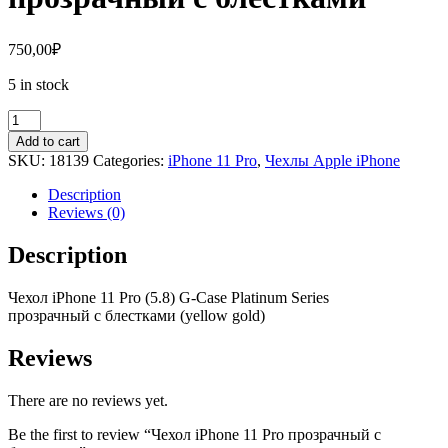
750,00
₽
5 in stock
Чехол
iPhone
Add to cart
11
SKU:
18139
Categories:
iPhone 11 Pro
,
Чехлы Apple iPhone
Pro
прозрачный
Description
с
Reviews (0)
блестками
quantity
Description
Чехол
iPh
one
11
Pro
(5.8) G-Case Platinum Series
прозрачный
с
блестками
(yellow gold)
Reviews
There are no reviews yet.
Be the first to review “Чехол iPhone 11 Pro прозрачный с