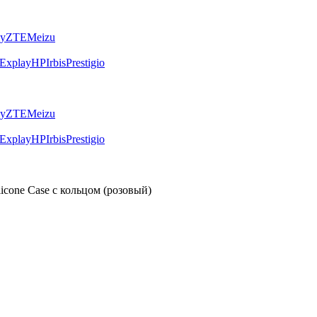
ly
ZTE
Meizu
Explay
HP
Irbis
Prestigio
ly
ZTE
Meizu
Explay
HP
Irbis
Prestigio
licone Case с кольцом (розовый)