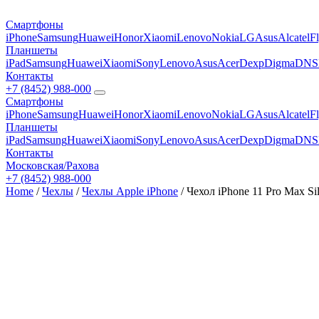
Смартфоны
iPhone
Samsung
Huawei
Honor
Xiaomi
Lenovo
Nokia
LG
Asus
Alcatel
F
Планшеты
iPad
Samsung
Huawei
Xiaomi
Sony
Lenovo
Asus
Acer
Dexp
Digma
DNS
Контакты
+7 (8452) 988-000
Смартфоны
iPhone
Samsung
Huawei
Honor
Xiaomi
Lenovo
Nokia
LG
Asus
Alcatel
F
Планшеты
iPad
Samsung
Huawei
Xiaomi
Sony
Lenovo
Asus
Acer
Dexp
Digma
DNS
Контакты
Московская/Рахова
+7 (8452) 988-000
Home
/
Чехлы
/
Чехлы Apple iPhone
/ Чехол iPhone 11 Pro Max Si