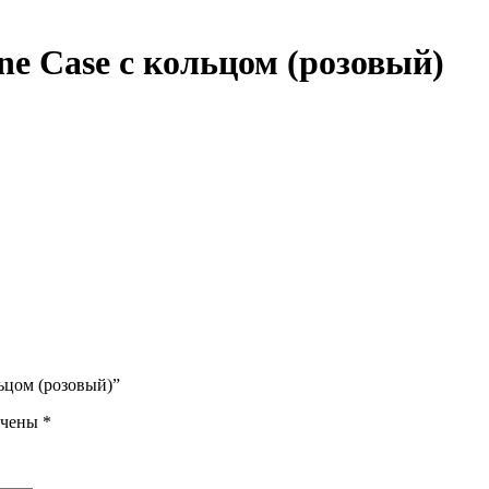
one Case с кольцом (розовый)
ольцом (розовый)”
ечены
*