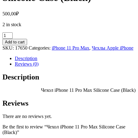
500,00
₽
2 in stock
Чехол
iPhone
Add to cart
11
SKU:
17650
Categories:
iPhone 11 Pro Max
,
Чехлы Apple iPhone
Pro
Max
Description
Silicone
Reviews (0)
Case
(Black)
Description
quantity
Чехол iPhone 11 Pro Max Silicone Case (Black)
Reviews
There are no reviews yet.
Be the first to review “Чехол iPhone 11 Pro Max Silicone Case
(Black)”