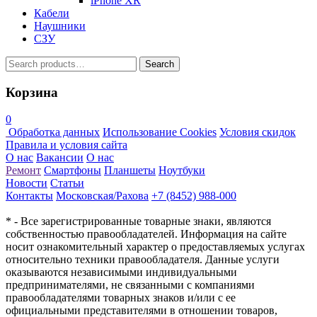
iPhone XR
Кабели
Наушники
СЗУ
Search
Search
for:
Корзина
0
Обработка данных
Использование Cookies
Условия скидок
Правила и условия сайта
О нас
Вакансии
О нас
Ремонт
Смартфоны
Планшеты
Ноутбуки
Новости
Статьи
Контакты
Московская/Рахова
+7 (8452) 988-000
* - Все зарегистрированные товарные знаки, являются
собственностью правообладателей. Информация на сайте
носит ознакомительный характер о предоставляемых услугах
относительно техники правообладателя. Данные услуги
оказываются независимыми индивидуальными
предпринимателями, не связанными с компаниями
правообладателями товарных знаков и/или с ее
официальными представителями в отношении товаров,