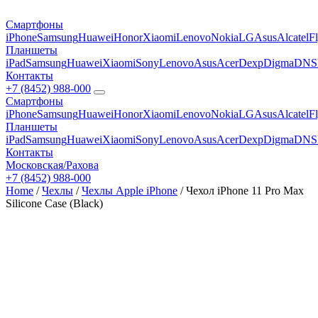
Смартфоны
iPhone
Samsung
Huawei
Honor
Xiaomi
Lenovo
Nokia
LG
Asus
Alcatel
F
Планшеты
iPad
Samsung
Huawei
Xiaomi
Sony
Lenovo
Asus
Acer
Dexp
Digma
DNS
Контакты
+7 (8452) 988-000
Смартфоны
iPhone
Samsung
Huawei
Honor
Xiaomi
Lenovo
Nokia
LG
Asus
Alcatel
F
Планшеты
iPad
Samsung
Huawei
Xiaomi
Sony
Lenovo
Asus
Acer
Dexp
Digma
DNS
Контакты
Московская/Рахова
+7 (8452) 988-000
Home
/
Чехлы
/
Чехлы Apple iPhone
/ Чехол iPhone 11 Pro Max
Silicone Case (Black)