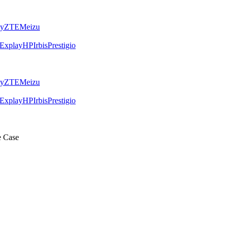
ly
ZTE
Meizu
Explay
HP
Irbis
Prestigio
ly
ZTE
Meizu
Explay
HP
Irbis
Prestigio
e Case