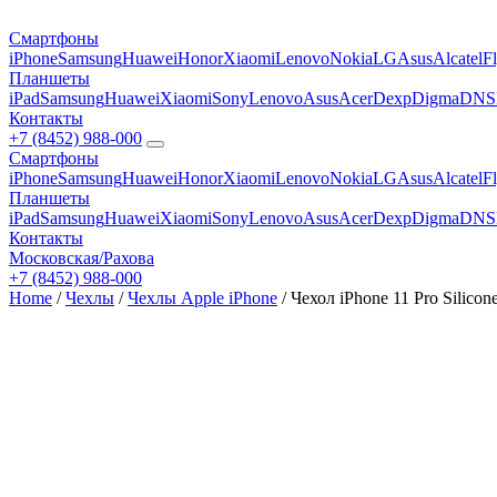
Смартфоны
iPhone
Samsung
Huawei
Honor
Xiaomi
Lenovo
Nokia
LG
Asus
Alcatel
F
Планшеты
iPad
Samsung
Huawei
Xiaomi
Sony
Lenovo
Asus
Acer
Dexp
Digma
DNS
Контакты
+7 (8452) 988-000
Смартфоны
iPhone
Samsung
Huawei
Honor
Xiaomi
Lenovo
Nokia
LG
Asus
Alcatel
F
Планшеты
iPad
Samsung
Huawei
Xiaomi
Sony
Lenovo
Asus
Acer
Dexp
Digma
DNS
Контакты
Московская/Рахова
+7 (8452) 988-000
Home
/
Чехлы
/
Чехлы Apple iPhone
/ Чехол iPhone 11 Pro Silicon