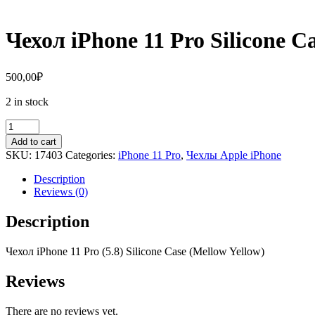
Чехол iPhone 11 Pro Silicone C
500,00
₽
2 in stock
Чехол
iPhone
Add to cart
11
SKU:
17403
Categories:
iPhone 11 Pro
,
Чехлы Apple iPhone
Pro
Silicone
Description
Case
Reviews (0)
quantity
Description
Чехол
iPh
one
11
Pro
(5.8)
Sil
icone
Case
(Mellow Yellow)
Reviews
There are no reviews yet.