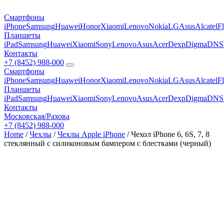
Смартфоны
iPhone
Samsung
Huawei
Honor
Xiaomi
Lenovo
Nokia
LG
Asus
Alcatel
F
Планшеты
iPad
Samsung
Huawei
Xiaomi
Sony
Lenovo
Asus
Acer
Dexp
Digma
DNS
Контакты
+7 (8452) 988-000
Смартфоны
iPhone
Samsung
Huawei
Honor
Xiaomi
Lenovo
Nokia
LG
Asus
Alcatel
F
Планшеты
iPad
Samsung
Huawei
Xiaomi
Sony
Lenovo
Asus
Acer
Dexp
Digma
DNS
Контакты
Московская/Рахова
+7 (8452) 988-000
Home
/
Чехлы
/
Чехлы Apple iPhone
/ Чехол iPhone 6, 6S, 7, 8
стеклянный с силиконовым бампером с блестками (черный)