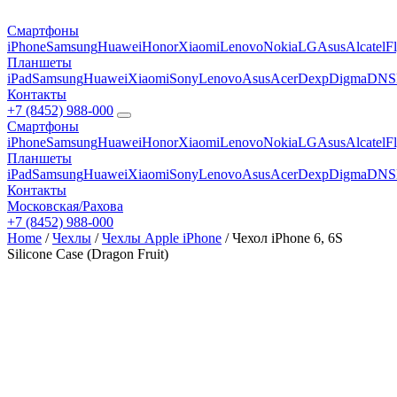
Смартфоны
iPhone
Samsung
Huawei
Honor
Xiaomi
Lenovo
Nokia
LG
Asus
Alcatel
F
Планшеты
iPad
Samsung
Huawei
Xiaomi
Sony
Lenovo
Asus
Acer
Dexp
Digma
DNS
Контакты
+7 (8452) 988-000
Смартфоны
iPhone
Samsung
Huawei
Honor
Xiaomi
Lenovo
Nokia
LG
Asus
Alcatel
F
Планшеты
iPad
Samsung
Huawei
Xiaomi
Sony
Lenovo
Asus
Acer
Dexp
Digma
DNS
Контакты
Московская/Рахова
+7 (8452) 988-000
Home
/
Чехлы
/
Чехлы Apple iPhone
/ Чехол iPhone 6, 6S
Silicone Case (Dragon Fruit)