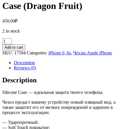
Case (Dragon Fruit)
450,00
₽
2 in stock
Чехол
iPhone
Add to cart
6,
SKU:
17594
Categories:
iPhone 6, 6s
,
Чехлы Apple iPhone
6S
Silicone
Description
Case
Reviews (0)
(Dragon
Fruit)
Description
quantity
Silicone Case — идеальная защита твоего телефона.
Чехол предаст вашему устройству новый изящный вид, а
также защитит его от мелких повреждений и царапин в
процессе эксплуатации.
— Ударопрочный;
— Soft Touch покрытие;