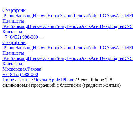
Смартфоны
iPhone
Samsung
Huawei
Honor
Xiaomi
Lenovo
Nokia
LG
Asus
Alcatel
F
Планшеты
iPad
Samsung
Huawei
Xiaomi
Sony
Lenovo
Asus
Acer
Dexp
Digma
DNS
Контакты
+7 (8452) 988-000
Смартфоны
iPhone
Samsung
Huawei
Honor
Xiaomi
Lenovo
Nokia
LG
Asus
Alcatel
F
Планшеты
iPad
Samsung
Huawei
Xiaomi
Sony
Lenovo
Asus
Acer
Dexp
Digma
DNS
Контакты
Московская/Рахова
+7 (8452) 988-000
Home
/
Чехлы
/
Чехлы Apple iPhone
/ Чехол iPhone 7, 8
силиконовый прозрачный с блестками (градиент желтый)