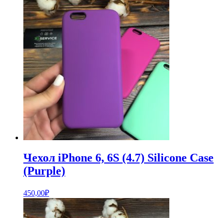
Чехол iPhone 6, 6S (4.7) Silicone Case
(Purple)
450,00
₽