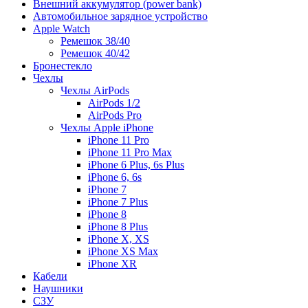
Внешний аккумулятор (power bank)
Автомобильное зарядное устройство
Apple Watch
Ремешок 38/40
Ремешок 40/42
Бронестекло
Чехлы
Чехлы AirPods
AirPods 1/2
AirPods Pro
Чехлы Apple iPhone
iPhone 11 Pro
iPhone 11 Pro Max
iPhone 6 Plus, 6s Plus
iPhone 6, 6s
iPhone 7
iPhone 7 Plus
iPhone 8
iPhone 8 Plus
iPhone X, XS
iPhone XS Max
iPhone XR
Кабели
Наушники
СЗУ