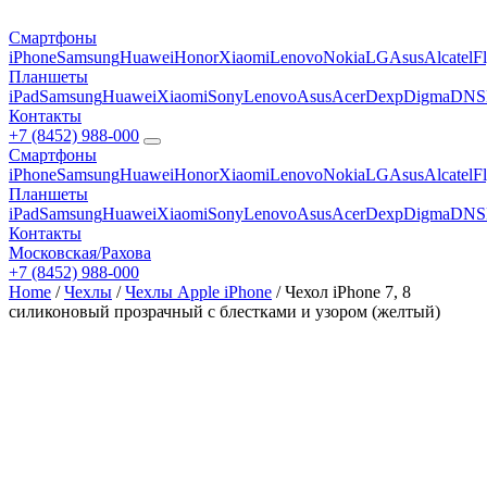
Смартфоны
iPhone
Samsung
Huawei
Honor
Xiaomi
Lenovo
Nokia
LG
Asus
Alcatel
F
Планшеты
iPad
Samsung
Huawei
Xiaomi
Sony
Lenovo
Asus
Acer
Dexp
Digma
DNS
Контакты
+7 (8452) 988-000
Смартфоны
iPhone
Samsung
Huawei
Honor
Xiaomi
Lenovo
Nokia
LG
Asus
Alcatel
F
Планшеты
iPad
Samsung
Huawei
Xiaomi
Sony
Lenovo
Asus
Acer
Dexp
Digma
DNS
Контакты
Московская/Рахова
+7 (8452) 988-000
Home
/
Чехлы
/
Чехлы Apple iPhone
/ Чехол iPhone 7, 8
силиконовый прозрачный с блестками и узором (желтый)