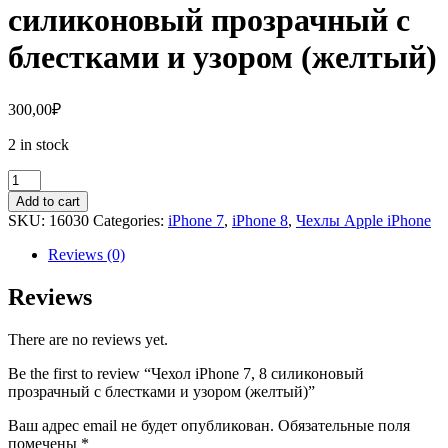
силиконовый прозрачный с
блестками и узором (желтый)
300,00
₽
2 in stock
Чехол
iPhone
Add to cart
7,
SKU:
16030
Categories:
iPhone 7
,
iPhone 8
,
Чехлы Apple iPhone
8
силиконовый
Reviews (0)
прозрачный
с
Reviews
блестками
и
There are no reviews yet.
узором
(желтый)
Be the first to review “Чехол iPhone 7, 8 силиконовый
quantity
прозрачный с блестками и узором (желтый)”
Ваш адрес email не будет опубликован.
Обязательные поля
помечены
*