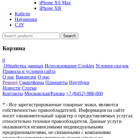
iPhone XS Max
iPhone XR
Кабели
Наушники
СЗУ
Search
Search
for:
Корзина
0
Обработка данных
Использование Cookies
Условия скидок
Правила и условия сайта
О нас
Вакансии
О нас
Ремонт
Смартфоны
Планшеты
Ноутбуки
Новости
Статьи
Контакты
Московская/Рахова
+7 (8452) 988-000
* - Все зарегистрированные товарные знаки, являются
собственностью правообладателей. Информация на сайте
носит ознакомительный характер о предоставляемых услугах
относительно техники правообладателя. Данные услуги
оказываются независимыми индивидуальными
предпринимателями, не связанными с компаниями
правообладателями товарных знаков и/или с ее