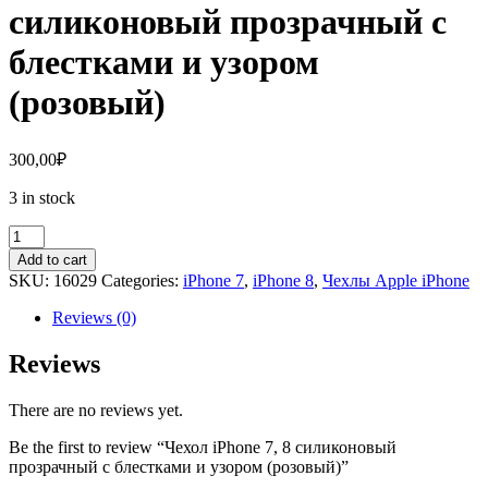
силиконовый прозрачный с
блестками и узором
(розовый)
300,00
₽
3 in stock
Чехол
iPhone
Add to cart
7,
SKU:
16029
Categories:
iPhone 7
,
iPhone 8
,
Чехлы Apple iPhone
8
силиконовый
Reviews (0)
прозрачный
с
Reviews
блестками
и
There are no reviews yet.
узором
(розовый)
Be the first to review “Чехол iPhone 7, 8 силиконовый
quantity
прозрачный с блестками и узором (розовый)”