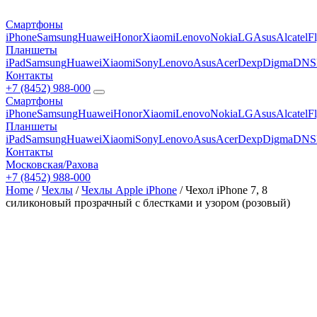
Смартфоны
iPhone
Samsung
Huawei
Honor
Xiaomi
Lenovo
Nokia
LG
Asus
Alcatel
F
Планшеты
iPad
Samsung
Huawei
Xiaomi
Sony
Lenovo
Asus
Acer
Dexp
Digma
DNS
Контакты
+7 (8452) 988-000
Смартфоны
iPhone
Samsung
Huawei
Honor
Xiaomi
Lenovo
Nokia
LG
Asus
Alcatel
F
Планшеты
iPad
Samsung
Huawei
Xiaomi
Sony
Lenovo
Asus
Acer
Dexp
Digma
DNS
Контакты
Московская/Рахова
+7 (8452) 988-000
Home
/
Чехлы
/
Чехлы Apple iPhone
/ Чехол iPhone 7, 8
силиконовый прозрачный с блестками и узором (розовый)