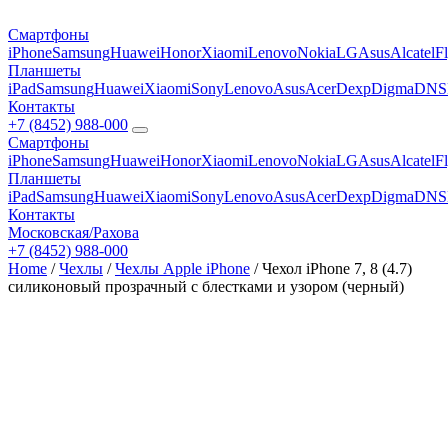
Смартфоны
iPhone
Samsung
Huawei
Honor
Xiaomi
Lenovo
Nokia
LG
Asus
Alcatel
F
Планшеты
iPad
Samsung
Huawei
Xiaomi
Sony
Lenovo
Asus
Acer
Dexp
Digma
DNS
Контакты
+7 (8452) 988-000
Смартфоны
iPhone
Samsung
Huawei
Honor
Xiaomi
Lenovo
Nokia
LG
Asus
Alcatel
F
Планшеты
iPad
Samsung
Huawei
Xiaomi
Sony
Lenovo
Asus
Acer
Dexp
Digma
DNS
Контакты
Московская/Рахова
+7 (8452) 988-000
Home
/
Чехлы
/
Чехлы Apple iPhone
/ Чехол iPhone 7, 8 (4.7)
силиконовый прозрачный с блестками и узором (черный)