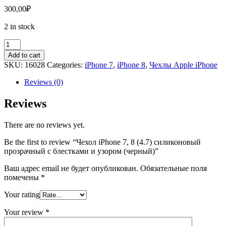
300,00
₽
2 in stock
Чехол
iPhone
Add to cart
7,
SKU:
16028
Categories:
iPhone 7
,
iPhone 8
,
Чехлы Apple iPhone
8
(4.7)
Reviews (0)
силиконовый
прозрачный
Reviews
с
блестками
There are no reviews yet.
и
узором
Be the first to review “Чехол iPhone 7, 8 (4.7) силиконовый
(черный)
прозрачный с блестками и узором (черный)”
quantity
Ваш адрес email не будет опубликован.
Обязательные поля
помечены
*
Your rating
Your review
*