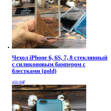
Чехол iPhone 6, 6S, 7, 8 стеклянный
с силиконовым бампером с
блестками (gold)
450,00
₽