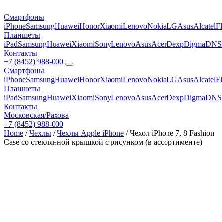
Смартфоны
iPhone
Samsung
Huawei
Honor
Xiaomi
Lenovo
Nokia
LG
Asus
Alcatel
F
Планшеты
iPad
Samsung
Huawei
Xiaomi
Sony
Lenovo
Asus
Acer
Dexp
Digma
DNS
Контакты
+7 (8452) 988-000
Смартфоны
iPhone
Samsung
Huawei
Honor
Xiaomi
Lenovo
Nokia
LG
Asus
Alcatel
F
Планшеты
iPad
Samsung
Huawei
Xiaomi
Sony
Lenovo
Asus
Acer
Dexp
Digma
DNS
Контакты
Московская/Рахова
+7 (8452) 988-000
Home
/
Чехлы
/
Чехлы Apple iPhone
/ Чехол iPhone 7, 8 Fashion
Case со стеклянной крышкой с рисунком (в ассортименте)