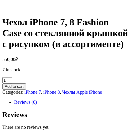
Чехол iPhone 7, 8 Fashion
Case со стеклянной крышкой
с рисунком (в ассортименте)
550,00
₽
7 in stock
Чехол
iPhone
Add to cart
7,
Categories:
iPhone 7
,
iPhone 8
,
Чехлы Apple iPhone
8
Fashion
Reviews (0)
Case
со
Reviews
стеклянной
крышкой
There are no reviews yet.
с