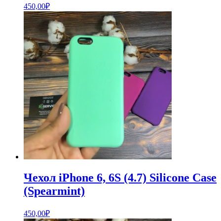
450,00
₽
Чехол iPhone 6, 6S (4.7) Silicone Case
(Spearmint)
450,00
₽